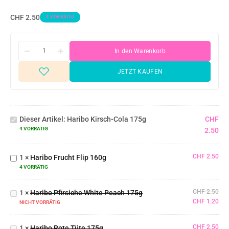
CHF
2.50
4 VORRÄTIG
In den Warenkorb
JETZT KAUFEN
Haribo
Kirsch-
Dieser Artikel:
Haribo Kirsch-Cola 175g
CHF
Cola
4 VORRÄTIG
2.50
175g
Haribo
Frucht
CHF
2.50
1
×
Haribo Frucht Flip 160g
Flip
Haribo
4 VORRÄTIG
160g
Pfirsiche
White
CHF
2.50
1
×
Haribo Pfirsiche White Peach 175g
Peach
CHF
1.20
NICHT VORRÄTIG
Haribo
175g
Rote
CHF
2.50
1
×
Haribo Rote Tüte 175g
Tüte