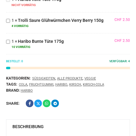
NICHT VORRÄTIG
175g
Trolli Saure
Glühwürmchen
CHF
2.50
1
×
Trolli Saure Glühwürmchen Verry Berry 150g
Verry Berry
4 VORRÄTIG
150g
Haribo
Bunte
CHF
2.50
1
×
Haribo Bunte Tüte 175g
Tüte
10 VORRÄTIG
175g
BESTELLT:
0
VERFÜGBAR:
4
KATEGORIEN:
,
,
SÜSSIGKEITEN
ALLE PRODUKTE
VEGGIE
TAGS:
,
,
,
,
COLA
FRUCHTGUMMI
HARIBO
KIRSCH
KIRSCH-COLA
BRAND:
HARIBO
SHARE:
BESCHREIBUNG