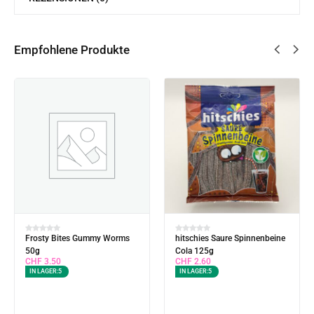
Empfohlene Produkte
Frosty Bites Gummy Worms
hitschies Saure Spinnenbeine
50g
Cola 125g
CHF
3.50
CHF
2.60
IN LAGER:
5
IN LAGER:
5