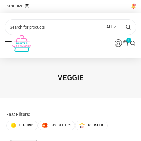
FOLGE UNS:
ALL
0
VEGGIE
Fast Filters:
FEATURED
BEST SELLERS
TOP RATED