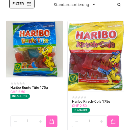
FILTER
Standardsortierung
Haribo Bunte Tüte 175g
CHF
2.50
IN LAGER:
10
Haribo Kirsch-Cola 175g
CHF
2.50
IN LAGER:
4