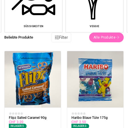
SÜSSIGKEITEN
VEGGIE
Filter
Beliebte Produkte
Flipz Salted Caramel 90g
Haribo Blaue Tüte 175g
CHF
3.20
CHF
2.50
IN LAGER:
5
IN LAGER:
3