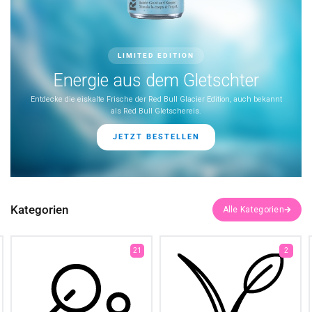
LIMITED EDITION
Energie aus dem Gletschter
Entdecke die eiskalte Frische der Red Bull Glacier Edition, auch bekannt
als Red Bull Gletschereis.
JETZT BESTELLEN
Kategorien
21
2