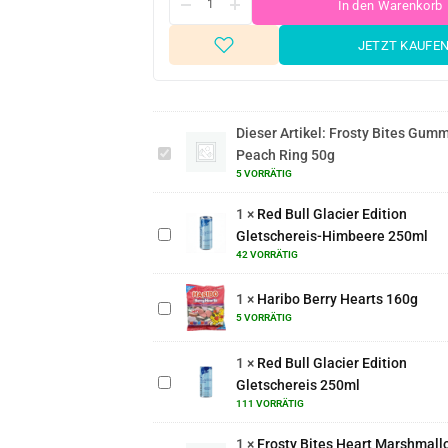
In den Warenkorb
JETZT KAUFE
Frosty
Bites
Gummy
Dieser Artikel:
Frosty Bites Gum
Peach
Peach Ring 50g
Red Bull
Ring
5 VORRÄTIG
Glacier
50g
Edition
1
×
Red Bull Glacier Edition
Gletschereis-
Gletschereis-Himbeere 250ml
Himbeere
42 VORRÄTIG
Haribo
250ml
Berry
1
×
Haribo Berry Hearts 160g
Hearts
5 VORRÄTIG
Red Bull
160g
Glacier
1
×
Red Bull Glacier Edition
Edition
Gletschereis 250ml
Gletschereis
111 VORRÄTIG
250ml
Frosty Bites
Heart
1
×
Frosty Bites Heart Marshmall