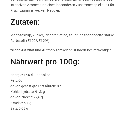
intensiven Aromen und einen besonderen Zusammenspiel aus Süsse 
Fruchtgummis wecken Neugier.
Zutaten:
Maltosesirup, Zucker, Rindergelatine, säuerungsbehandelte Stärke 
Farbstoff (E102*, E129*).
*Kann Aktivität und Aufmerksamkeit bei Kindern beeinträchtigen.
Nährwert pro 100g:
Energie: 1649kJ / 388kcal
Fett: 0g
davon gesättigte Fettsäuren: 0 g
Kohlenhydrate: 91,3 g
davon Zucker: 77,6 g
Eiweiss: 5,7 g
Salz: 0,08 g