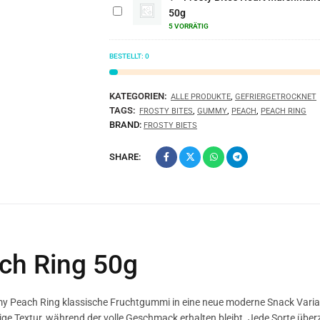
Marshmallow
50g
50g
5 VORRÄTIG
BESTELLT:
0
KATEGORIEN:
,
ALLE PRODUKTE
GEFRIERGETROCKNET
TAGS:
,
,
,
FROSTY BITES
GUMMY
PEACH
PEACH RING
BRAND:
FROSTY BIETS
SHARE:
ch Ring 50g
Peach Ring klassische Fruchtgummi in eine neue moderne Snack Varia
ige Textur, während der volle Geschmack erhalten bleibt. Jede Sorte über