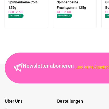
Spinnenbeine Cola
Spinnenbeine
Gl
125g
Fruchtgummi 125g
Be
CHF
2.60
CHF
2.60
C
IN LAGER:
5
IN LAGER:
5
IN
Newsletter abonieren
...und keine Angebo
Über Uns
Bestellungen