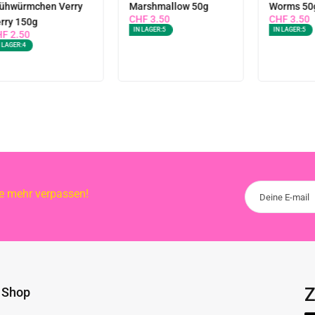
ühwürmchen Verry
Marshmallow 50g
Worms 50
CHF
3.50
CHF
3.50
rry 150g
IN LAGER:
5
IN LAGER:
5
HF
2.50
 LAGER:
4
te mehr verpassen!
Z
Shop