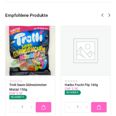
Empfohlene Produkte
Trolli Saure Glühwürmchen
Haribo Frucht Flip 160g
CHF
2.50
MixUp! 150g
IN LAGER:
4
CHF
2.50
IN LAGER:
11