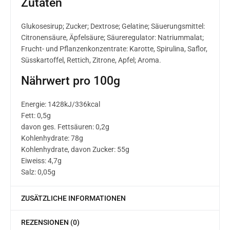
Zutaten
Glukosesirup; Zucker; Dextrose; Gelatine; Säuerungsmittel:
Citronensäure, Äpfelsäure; Säureregulator: Natriummalat;
Frucht- und Pflanzenkonzentrate: Karotte, Spirulina, Saflor,
Süsskartoffel, Rettich, Zitrone, Apfel; Aroma.
Nährwert pro 100g
Energie: 1428kJ/336kcal
Fett: 0,5g
davon ges. Fettsäuren: 0,2g
Kohlenhydrate: 78g
Kohlenhydrate, davon Zucker: 55g
Eiweiss: 4,7g
Salz: 0,05g
ZUSÄTZLICHE INFORMATIONEN
REZENSIONEN (0)