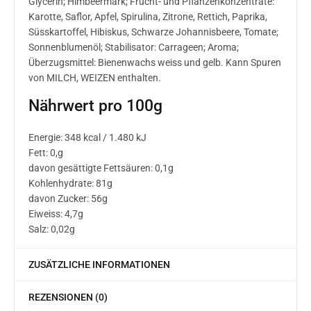
Glycerin; Himbeermark; Frucht- und Pflanzenkonzentrate:
Karotte, Saflor, Apfel, Spirulina, Zitrone, Rettich, Paprika,
Süsskartoffel, Hibiskus, Schwarze Johannisbeere, Tomate;
Sonnenblumenöl; Stabilisator: Carrageen; Aroma;
Überzugsmittel: Bienenwachs weiss und gelb. Kann Spuren
von MILCH, WEIZEN enthalten.
Nährwert pro 100g
Energie: 348 kcal / 1.480 kJ
Fett: 0,g
davon gesättigte Fettsäuren: 0,1g
Kohlenhydrate: 81g
davon Zucker: 56g
Eiweiss: 4,7g
Salz: 0,02g
ZUSÄTZLICHE INFORMATIONEN
REZENSIONEN (0)