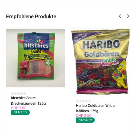
Empfohlene Produkte
hitschies Saure
Drachenzungen 125g
Haribo Goldbären Wilde
CHF
2.80
Bääären 175g
IN LAGER:
5
CHF
2.50
IN LAGER:
9