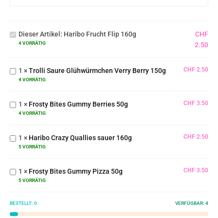
Haribo
Frucht
Dieser Artikel:
Haribo Frucht Flip 160g
CHF
Flip
4 VORRÄTIG
2.50
160g
Trolli Saure
Glühwürmchen
CHF
2.50
1
×
Trolli Saure Glühwürmchen Verry Berry 150g
Verry Berry
Frosty
4 VORRÄTIG
150g
Bites
Gummy
CHF
3.50
1
×
Frosty Bites Gummy Berries 50g
Berries
Haribo
4 VORRÄTIG
50g
Crazy
Quallies
CHF
2.50
1
×
Haribo Crazy Quallies sauer 160g
sauer
Frosty
5 VORRÄTIG
160g
Bites
Gummy
CHF
3.50
1
×
Frosty Bites Gummy Pizza 50g
Pizza
5 VORRÄTIG
50g
BESTELLT:
0
VERFÜGBAR:
4