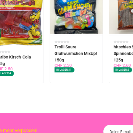
Trolli Saure
hitschies 
Glühwürmchen MixUp!
Spinnenbe
ribo Kirsch-Cola
150g
125g
75g
CHF
2.50
CHF
2.60
HF
2.50
IN LAGER:
11
IN LAGER:
5
 LAGER:
4
te mehr verpassen!