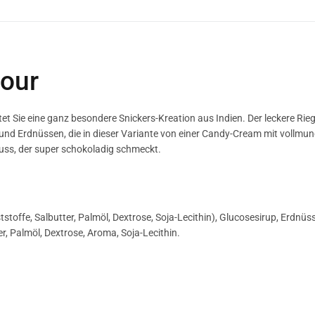
vour
t Sie eine ganz besondere Snickers-Kreation aus Indien. Der leckere Rieg
 und Erdnüssen, die in dieser Variante von einer Candy-Cream mit vollmu
uss, der super schokoladig schmeckt.
toffe, Salbutter, Palmöl, Dextrose, Soja-Lecithin), Glucosesirup, Erdnüss
er, Palmöl, Dextrose, Aroma, Soja-Lecithin.