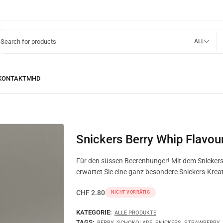
ALL
Snickers Berry Whip Flavou
Für den süssen Beerenhunger! Mit dem Snickers
erwartet Sie eine ganz besondere Snickers-Kreat
CHF
2.80
NICHT VORRÄTIG
KATEGORIE:
ALLE PRODUKTE
TAGS:
,
,
,
,
BERRY
SCHOKOLADE
SNICKERS
STRAWBERRY