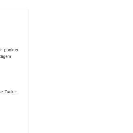
el punktet
ndigem
e, Zucker,