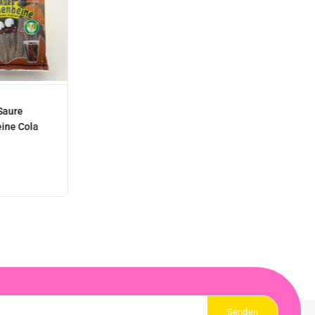
Saure
ine Cola