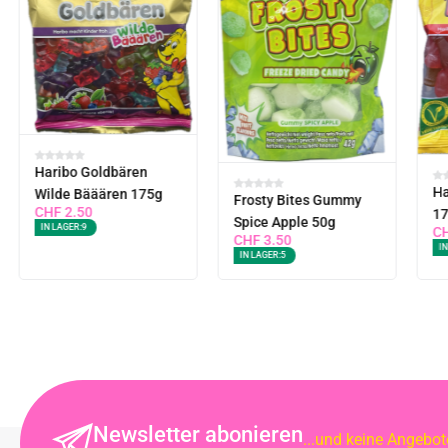
Haribo Goldbären
Ha
Wilde Bääären 175g
Frosty Bites Gummy
CHF
2.50
1
Spice Apple 50g
IN LAGER:
9
C
CHF
3.50
IN
IN LAGER:
5
Newsletter abonieren
...und keine Angebo