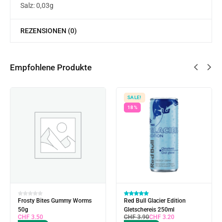
Salz: 0,03g
REZENSIONEN (0)
Empfohlene Produkte
SALE!
18%
Frosty Bites Gummy Worms
Red Bull Glacier Edition
50g
Gletschereis 250ml
CHF
3.50
CHF
3.90
CHF
3.20